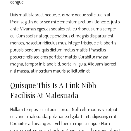
congue.
Duis mattis laoreet neque, et ornare neque sollicitudin at.
Proin sagittis dolor sed mi elementum pretium. Donec et justo
ante. Vivamus egestas sodales est, eu rhoncus urna semper
eu. Cum sociis natoque penatibus et magnis dis parturient
montes, nascetur ridiculus mus. Integer tristique elit lobortis
purus bibendum, quis dictum metus mattis. Phasellus
posuere felis sed eros porttitor mattis. Curabitur massa
magna, tempor in blandit id, porta in ligula. Aliquam laoreet
nisl massa, at interdum mauris sollicitudin et.
Quisque This Is A Link Nibh
Facilisis At Malesuada
Nullam tempus sollicitudin cursus. Nulla elit mauris, volutpat
eu varius malesuada, pulvinar eu ligula. Ut et adipiscing erat.
Curabitur adipiscing erat vel libero tempus congue. Nam
pharetra interdum vestibulum. Aenean gravida mi non aliquet