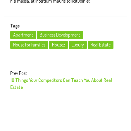
nisl massa, at interdum mauris sollicitudin et.
Tags
Apartment
Business Development
House for families
Houzez
Luxury
Real Estate
Prev Post
10 Things Your Competitors Can Teach You About Real
Estate